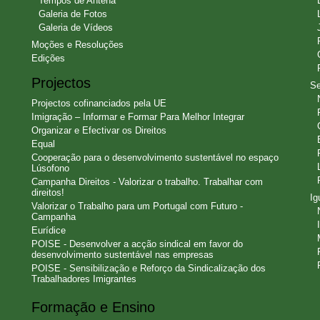
Tempos de Antena
Galeria de Fotos
Galeria de Vídeos
Moções e Resoluções
Edições
Projectos
Se
Projectos cofinanciados pela UE
Imigração – Informar e Formar Para Melhor Integrar
Organizar e Efectivar os Direitos
Equal
Cooperação para o desenvolvimento sustentável no espaço
Lúsofono
Campanha Direitos - Valorizar o trabalho. Trabalhar com
direitos!
Ig
Valorizar o Trabalho para um Portugal com Futuro -
Campanha
Eurídice
POISE - Desenvolver a acção sindical em favor do
desenvolvimento sustentável nas empresas
POISE - Sensibilização e Reforço da Sindicalização dos
Trabalhadores Imigrantes
Formação e Ensino