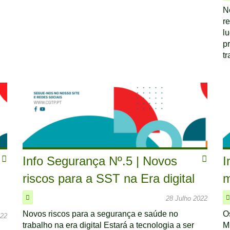
N
r
lu
p
tr
Info Segurança Nº.5 | Novos
I
riscos para a SST na Era digital
m
28 Julho 2022
Novos riscos para a segurança e saúde no
O
022
trabalho na era digital Estará a tecnologia a ser
M