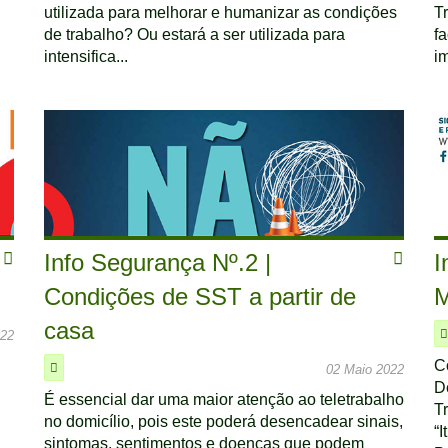
utilizada para melhorar e humanizar as condições
T
de trabalho? Ou estará a ser utilizada para
f
intensifica...
im
Info Segurança Nº.2 |
I
Condições de SST a partir de
M
casa
022
C
02 Maio 2022
D
É essencial dar uma maior atenção ao teletrabalho
T
no domicílio, pois este poderá desencadear sinais,
“I
sintomas, sentimentos e doenças que podem