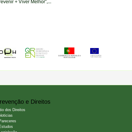
evenir + Viver Melhor”,...
revenção e Direitos
tio dos Direitos
Noticias
Pareceres
Estudos