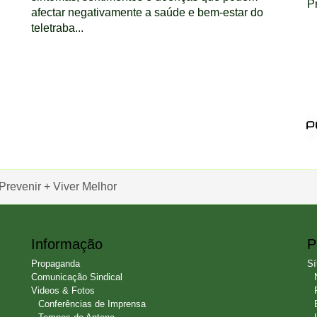
Pr
afectar negativamente a saúde e bem-estar do
teletraba...
Prevenir + Viver Melhor
Informação
P
Propaganda
Sí
Comunicação Sindical
Videos & Fotos
Conferências de Imprensa