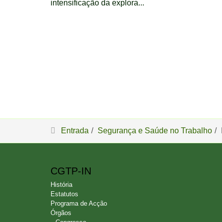
intensificação da explora...
Entrada
Segurança e Saúde no Trabalho
CGTP-IN
História
Estatutos
Programa de Acção
Órgãos