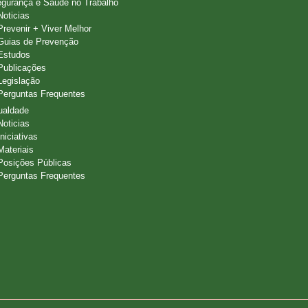
gurança e Saúde no Trabalho
Noticias
Prevenir + Viver Melhor
Guias de Prevenção
Estudos
Publicações
Legislação
Perguntas Frequentes
ualdade
Noticias
Iniciativas
Materiais
Posições Públicas
Perguntas Frequentes