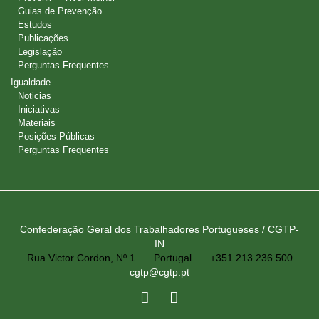
Guias de Prevenção
Estudos
Publicações
Legislação
Perguntas Frequentes
Igualdade
Noticias
Iniciativas
Materiais
Posições Públicas
Perguntas Frequentes
Confederação Geral dos Trabalhadores Portugueses / CGTP-
IN
Rua Victor Cordon, Nº 1
Portugal
+351 213 236 500
cgtp@cgtp.pt